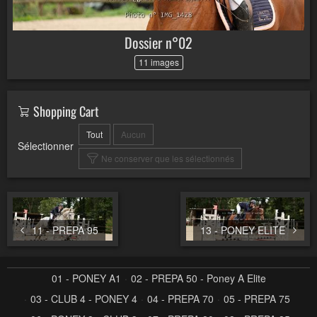
Dossier n°02
11 images
Shopping Cart
Tout
Aucun
Sélectionner
Ne conserver que les sélectionnés
11 - PREPA 95
13 - PONEY ELITE
01 - PONEY A1
02 - PREPA 50 - Poney A Elite
03 - CLUB 4 - PONEY 4
04 - PREPA 70
05 - PREPA 75