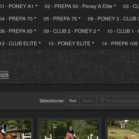
01 - PONEY A1
02 - PREPA 50 - Poney A Elite
03 - C
04 - PREPA 70
05 - PREPA 75
06 - PONEY 3 - CLUB 
08 - PREPA 85
09 - CLUB 2 - PONEY 2
10 - CLUB 1 
12 - CLUB ELITE
13 - PONEY ELITE
14 - PREPA 105
2025
Sélectionner
Tout
Aucun
Ne conserver que l
er au panier
Ajouter au panier
Ajouter