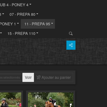
LUB 4 - PONEY 4
3
07 - PREPA 80
- PONEY 1
11 - PREPA 95
15 - PREPA 110
Voir
Ajouter au panier
es sélectionnés
 au panier
Ajouter au panier