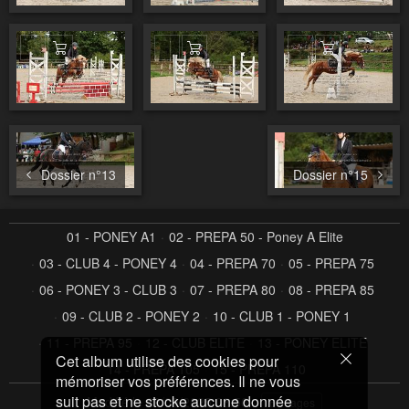
Ajouter au panier
Ajouter au panier
Ajouter au pa
Dossier n°13
Dossier n°15
01 - PONEY A1
02 - PREPA 50 - Poney A Elite
03 - CLUB 4 - PONEY 4
04 - PREPA 70
05 - PREPA 75
06 - PONEY 3 - CLUB 3
07 - PREPA 80
08 - PREPA 85
09 - CLUB 2 - PONEY 2
10 - CLUB 1 - PONEY 1
11 - PREPA 95
12 - CLUB ELITE
13 - PONEY ELITE
Cet album utilise des cookies pour
14 - PREPA 105
15 - PREPA 110
mémoriser vos préférences. Il ne vous
suit pas et ne stocke aucune donnée
Modifié le
29/09/2025 08:56
6 images