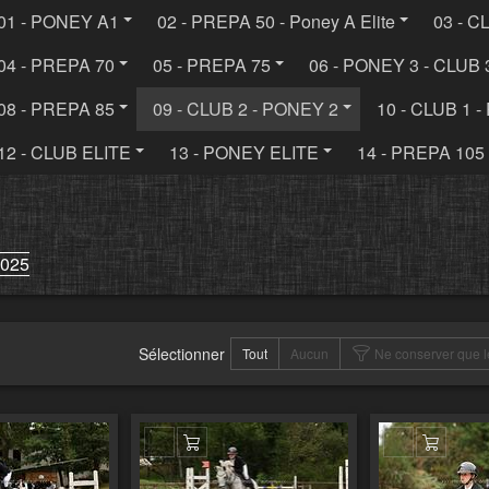
01 - PONEY A1
02 - PREPA 50 - Poney A Elite
03 - C
04 - PREPA 70
05 - PREPA 75
06 - PONEY 3 - CLUB 
08 - PREPA 85
09 - CLUB 2 - PONEY 2
10 - CLUB 1 
12 - CLUB ELITE
13 - PONEY ELITE
14 - PREPA 105
2025
Sélectionner
Tout
Aucun
Ne conserver que l
er au panier
Ajouter au panier
Ajouter