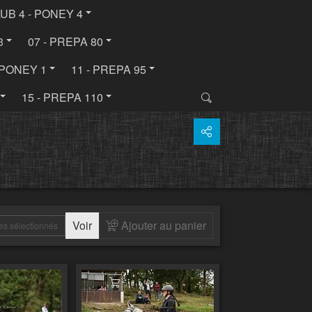
LUB 4 - PONEY 4
3
07 - PREPA 80
- PONEY 1
11 - PREPA 95
15 - PREPA 110
Voir
Ajouter au panier
es sélectionnés
 au panier
Ajouter au panier