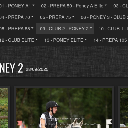
01 - PONEY A1
02 - PREPA 50 - Poney A Elite
03 - C
04 - PREPA 70
05 - PREPA 75
06 - PONEY 3 - CLUB 
08 - PREPA 85
09 - CLUB 2 - PONEY 2
10 - CLUB 1 
12 - CLUB ELITE
13 - PONEY ELITE
14 - PREPA 105
ONEY 2
28/09/2025