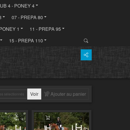
LUB 4 - PONEY 4
3
07 - PREPA 80
- PONEY 1
11 - PREPA 95
15 - PREPA 110
Voir
Ajouter au panier
es sélectionnés
 au panier
Ajouter au panier