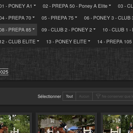
01 - PONEY A1
02 - PREPA 50 - Poney A Elite
03 - C
04 - PREPA 70
05 - PREPA 75
06 - PONEY 3 - CLUB 
08 - PREPA 85
09 - CLUB 2 - PONEY 2
10 - CLUB 1 
12 - CLUB ELITE
13 - PONEY ELITE
14 - PREPA 105
2025
Sélectionner
Tout
Aucun
Ne conserver que l
er au panier
Ajouter au panier
Ajouter