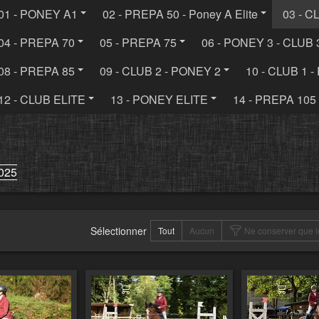
01 - PONEY A1
02 - PREPA 50 - Poney A Elite
03 - C
04 - PREPA 70
05 - PREPA 75
06 - PONEY 3 - CLUB 
08 - PREPA 85
09 - CLUB 2 - PONEY 2
10 - CLUB 1 
12 - CLUB ELITE
13 - PONEY ELITE
14 - PREPA 105
025
Sélectionner
Tout
Aucun
Ne conserver que l
er au panier
Ajouter au panier
Ajouter