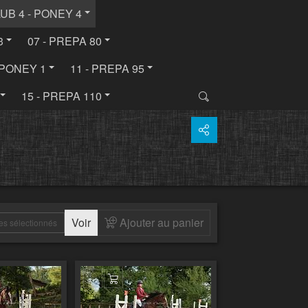
LUB 4 - PONEY 4
3
07 - PREPA 80
- PONEY 1
11 - PREPA 95
15 - PREPA 110
Voir
Ajouter au panier
es sélectionnés
 au panier
Ajouter au panier