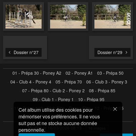
Ajouter au panier
Ajouter au panier
Ajouter au pa
Dossier n°27
Dossier n°29
01 - Prépa 30 - Poney A2
02 - Poney A1
03 - Prépa 50
04 - Club 4 - Poney 4
05 - Prépa 70
06 - Club 3 - Poney 3
07 - Prépa 80 - Club 2 - Poney 2
08 - Prépa 85
09 - Club 1 - Poney 1
10 - Prépa 95
11 - Prépa 100 - Club Elite - Poney Elite
12 - Prépa 105
Cet album utilise des cookies pour
mémoriser vos préférences. Il ne vous
13 - As Poney 2D - Prépa 110
suit pas et ne stocke aucune donnée
Modifié le
16/03/2026 08:13
18 images
personnelle.