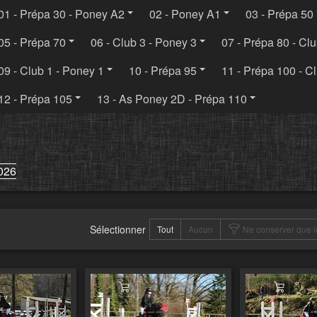
01 - Prépa 30 - Poney A2
02 - Poney A1
03 - Prépa 50
05 - Prépa 70
06 - Club 3 - Poney 3
07 - Prépa 80 - Cl
09 - Club 1 - Poney 1
10 - Prépa 95
11 - Prépa 100 - Cl
12 - Prépa 105
13 - As Poney 2D - Prépa 110
026
Sélectionner
Tout
Aucun
Ne conserver que l
er au panier
Ajouter au panier
Ajouter