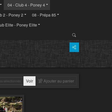
04 - Club 4 - Poney 4
ub 2 - Poney 2
08 - Prépa 85
ub Elite - Poney Elite
Voir
Ajouter au panier
es sélectionnés
 au panier