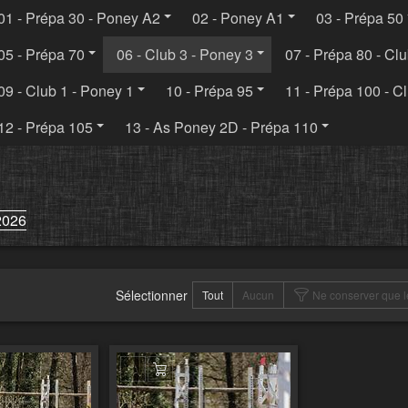
01 - Prépa 30 - Poney A2
02 - Poney A1
03 - Prépa 50
05 - Prépa 70
06 - Club 3 - Poney 3
07 - Prépa 80 - Cl
09 - Club 1 - Poney 1
10 - Prépa 95
11 - Prépa 100 - Cl
12 - Prépa 105
13 - As Poney 2D - Prépa 110
2026
Sélectionner
Tout
Aucun
Ne conserver que l
er au panier
Ajouter au panier