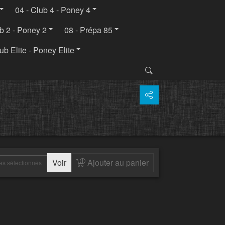
04 - Club 4 - Poney 4
ub 2 - Poney 2
08 - Prépa 85
ub Elite - Poney Elite
Voir
Ajouter au panier
es sélectionnés