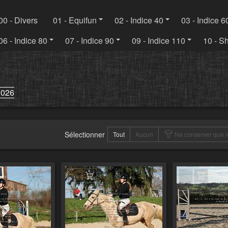
00 - Divers
01 - Equifun
02 - Indice 40
03 - Indice 6
06 - Indice 80
07 - Indice 90
09 - Indice 110
10 - S
2026
Sélectionner
Tout
Aucun
Ne conserver que l
er au panier
Ajouter au panier
Ajouter