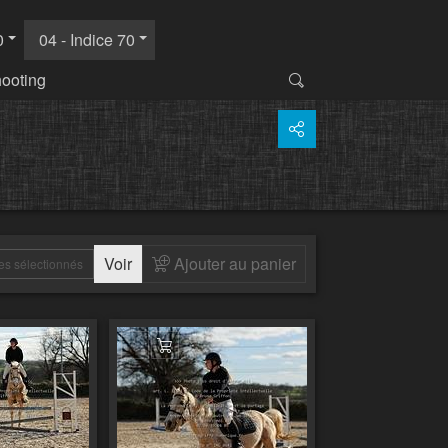
0
04 - Indice 70
hooting
Voir
Ajouter au panier
es sélectionnés
 au panier
Ajouter au panier