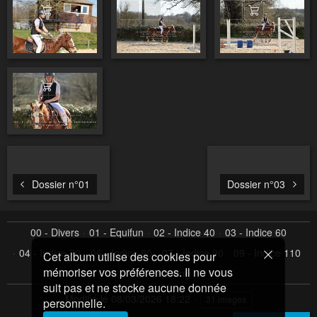
Ajouter au panier
Ajouter au panier
Ajouter au pa
Ajouter au panier
Dossier n°01
Dossier n°03
00 - Divers
01 - Equifun
02 - Indice 40
03 - Indice 60
04 - Indice 70
06 - Indice 80
07 - Indice 90
09 - Indice 110
Cet album utilise des cookies pour
mémoriser vos préférences. Il ne vous
10 - Shooting
suit pas et ne stocke aucune donnée
Modifié le
08/03/2026 18:22
31 images
personnelle.