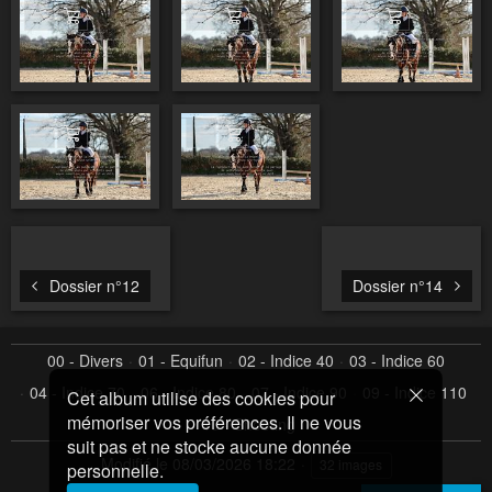
Ajouter au panier
Ajouter au panier
Ajouter au pa
Ajouter au panier
Ajouter au panier
Dossier n°12
Dossier n°14
00 - Divers
01 - Equifun
02 - Indice 40
03 - Indice 60
04 - Indice 70
06 - Indice 80
07 - Indice 90
09 - Indice 110
Cet album utilise des cookies pour
mémoriser vos préférences. Il ne vous
10 - Shooting
suit pas et ne stocke aucune donnée
Modifié le
08/03/2026 18:22
32 images
personnelle.