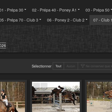
01 - Prépa 30
02 - Prépa 40 - Poney A1
03 - Prépa 50
05 - Prépa 70 - Club 3
06 - Poney 2 - Club 2
07 - Club 
026
Sélectionner
Tout
Aucun
Ne conserver que l
er au panier
Ajouter au panier
Ajouter