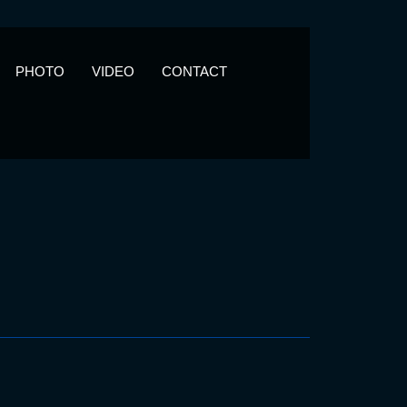
PHOTO
VIDEO
CONTACT