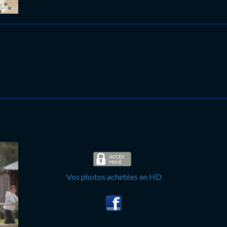
Vos photos achetées en HD