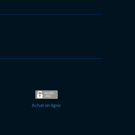
Achat en ligne