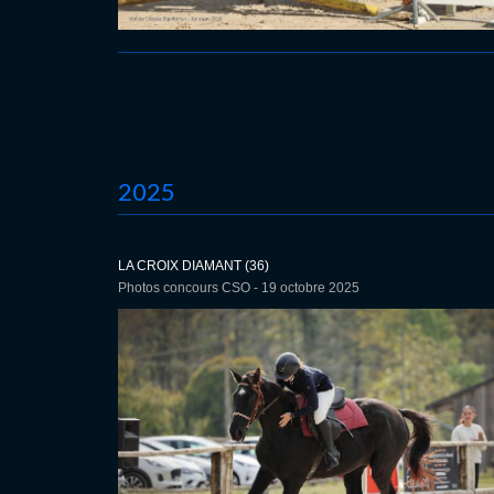
2025
LA CROIX DIAMANT (36)
Photos concours CSO - 19 octobre 2025